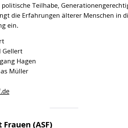
s, politische Teilhabe, Generationengerecht
ringt die Erfahrungen älterer Menschen in d
ng ein.
rt
d Gellert
fgang Hagen
as Müller
.de
 Frauen (ASF)